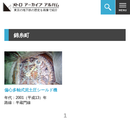
東京の地下鉄の歴史を画像で紹介
錦糸町
偏心多軸式泥土圧シールド機
年代：2001（平成13）年
路線：半蔵門線
1