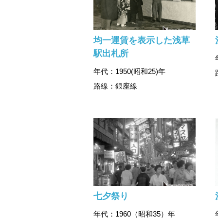
均一運賃を表示した浅草
駅出札所
年代：1950(昭和25)年
路線：銀座線
七夕祭り
年代：1960（昭和35）年