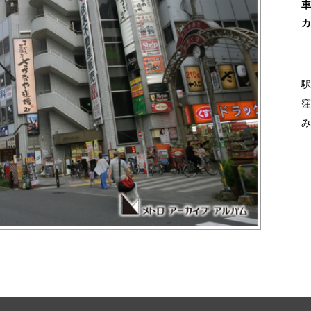
車
カ
駅
窪
み