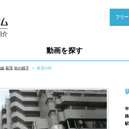
フリー
紹介
動画を探す
内線
荻窪
街の様子
荻窪の街
年
路
駅