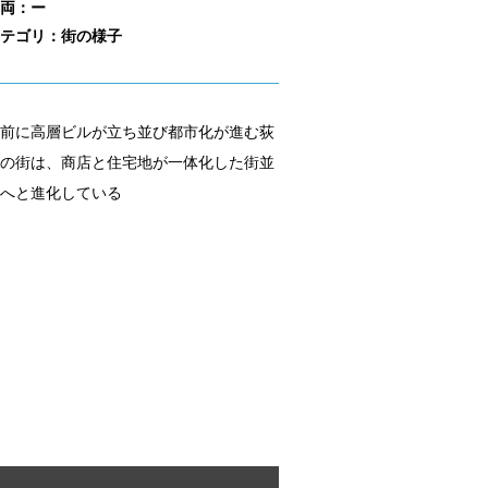
両：ー
テゴリ：街の様子
前に高層ビルが立ち並び都市化が進む荻
の街は、商店と住宅地が一体化した街並
へと進化している