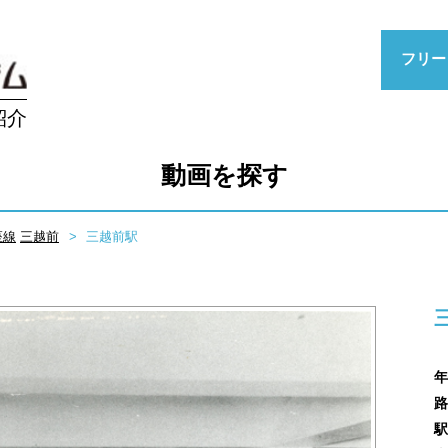
フリー
紹介
動画を探す
座線
三越前
三越前駅
年
路
駅