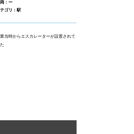
両：ー
テゴリ：駅
業当時からエスカレーターが設置されて
た