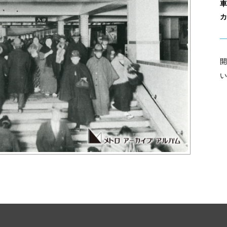
車
カ
開
い