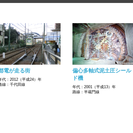
都電が走る街
偏心多軸式泥土圧シール
ド機
年代：2012（平成24）年
路線：千代田線
年代：2001（平成13）年
路線：半蔵門線