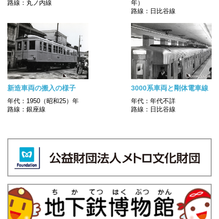
路線：丸ノ内線
年）
路線：日比谷線
新造車両の搬入の様子
3000系車両と剛体電車線
年代：1950（昭和25）年
年代：年代不詳
路線：銀座線
路線：日比谷線