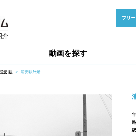
フリー
紹介
動画を探す
浦安
駅
浦安駅外景
年
路
駅