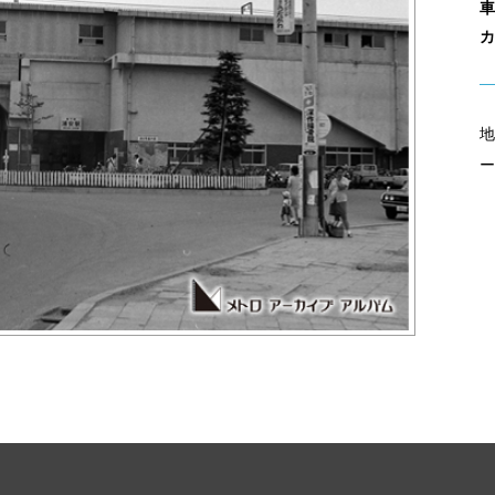
車
カ
地
ー