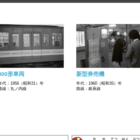
300形車両
新型券売機
年代：1956（昭和31）年
年代：1960（昭和35）年
路線：丸ノ内線
路線：銀座線