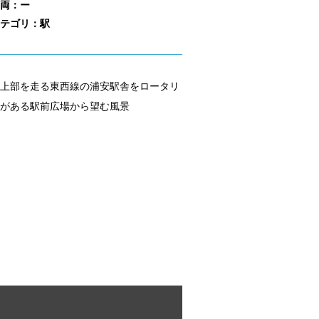
両：ー
テゴリ：駅
上部を走る東西線の浦安駅舎をロータリ
がある駅前広場から望む風景