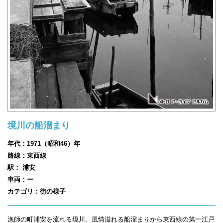
境川の船溜まり
年代：1971（昭和46）年
路線：東西線
駅： 浦安
車両：ー
カテゴリ：街の様子
漁師の町浦安を流れる境川。風情溢れる船溜まりから東西線の第一江戸