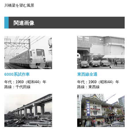
川橋梁を望む風景
関連画像
6000系試作車
東西線全通
年代：1969（昭和44）年
年代：1969（昭和44）年
路線：千代田線
路線：東西線