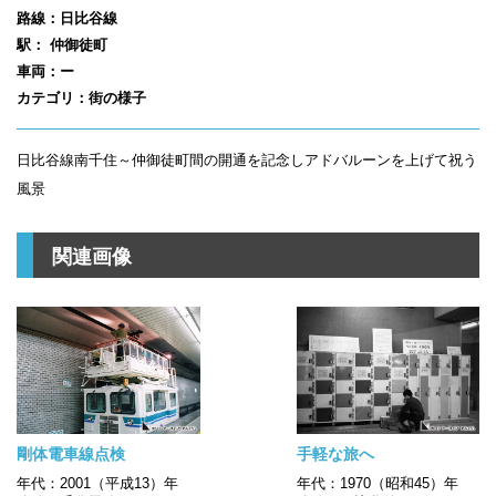
路線：日比谷線
駅： 仲御徒町
車両：ー
カテゴリ：街の様子
日比谷線南千住～仲御徒町間の開通を記念しアドバルーンを上げて祝う
風景
関連画像
剛体電車線点検
手軽な旅へ
年代：2001（平成13）年
年代：1970（昭和45）年