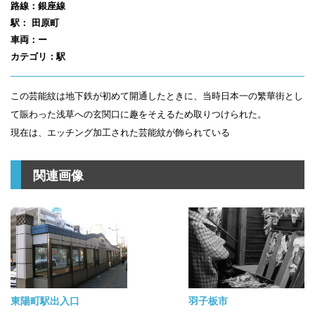
路線：銀座線
駅： 田原町
車両：ー
カテゴリ：駅
この芸能紋は地下鉄が初めて開通したときに、当時日本一の繁華街とし
て賑わった浅草への玄関口に趣をそえるため取りつけられた。
現在は、エッチング加工された芸能紋が飾られている
関連画像
東陽町駅出入口
羽子板市