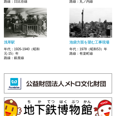
路線：日比谷線
路線：丸ノ内線
浅草駅
池袋方面を望む工事現場
年代：1926-1940（昭和
年代：1978（昭和53）年
元-15）年
路線：有楽町線
路線：銀座線