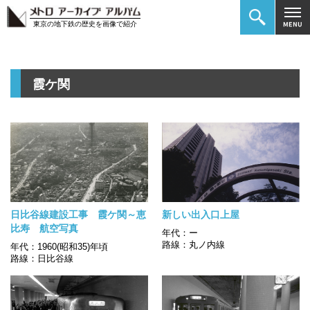
東京の地下鉄の歴史を画像で紹介
霞ケ関
日比谷線建設工事 霞ケ関～恵
新しい出入口上屋
比寿 航空写真
年代：ー
路線：丸ノ内線
年代：1960(昭和35)年頃
路線：日比谷線