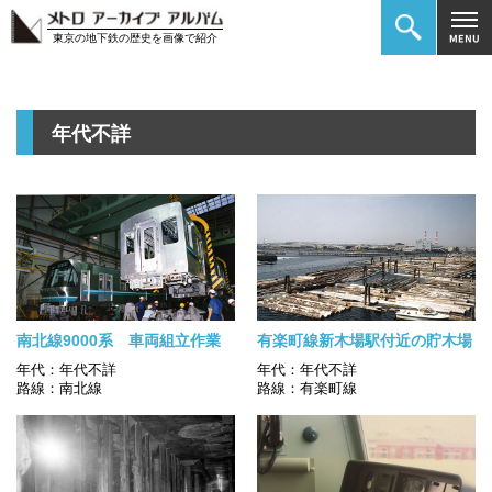
東京の地下鉄の歴史を画像で紹介
年代不詳
南北線9000系 車両組立作業
有楽町線新木場駅付近の貯木場
年代：年代不詳
年代：年代不詳
路線：南北線
路線：有楽町線