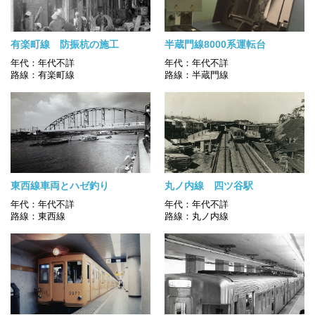
有楽町線 防振杭の施工
半蔵門線8000系運転台
年代：年代不詳
年代：年代不詳
路線：有楽町線
路線：半蔵門線
東西線車両とハゼ釣り
丸ノ内線 四ツ谷駅
年代：年代不詳
年代：年代不詳
路線：東西線
路線：丸ノ内線