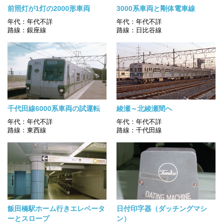
前照灯が1灯の2000形車両
3000系車両と剛体電車線
年代：年代不詳
年代：年代不詳
路線：銀座線
路線：日比谷線
千代田線6000系車両の試運転
綾瀬～北綾瀬間へ
年代：年代不詳
年代：年代不詳
路線：東西線
路線：千代田線
飯田橋駅ホーム行きエレベータ
日付印字器（ダッチングマシ
ーとスロープ
ン）