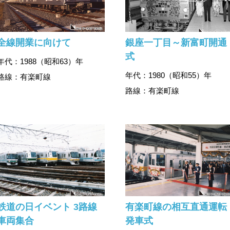
全線開業に向けて
銀座一丁目～新富町開通
式
年代：1988（昭和63）年
年代：1980（昭和55）年
路線：有楽町線
路線：有楽町線
鉄道の日イベント 3路線
有楽町線の相互直通運転
車両集合
発車式