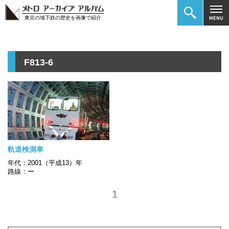
東京の地下鉄の歴史を画像で紹介
F813-6
軌道検測車
年代：2001（平成13）年
路線：ー
1