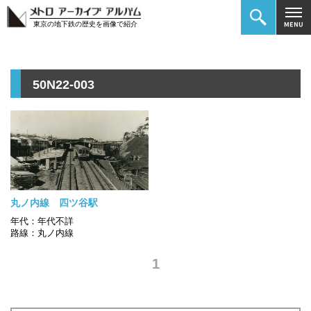
東京の地下鉄の歴史を画像で紹介
50N22-003
丸ノ内線 四ツ谷駅
年代：年代不詳
路線：丸ノ内線
1