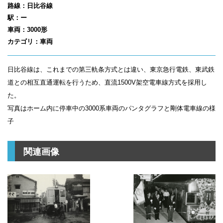
路線：日比谷線
駅：ー
車両：3000形
カテゴリ：車両
日比谷線は、これまでの第三軌条方式とは違い、東京急行電鉄、東武鉄
道との相互直通運転を行うため、直流1500V架空電車線方式を採用し
た。
写真はホーム内に停車中の3000系車両のパンタグラフと剛体電車線の様
子
関連画像