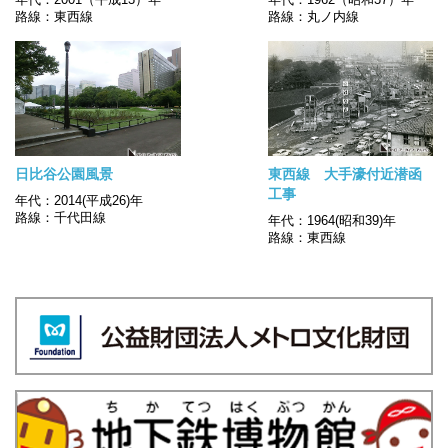
路線：東西線
路線：丸ノ内線
日比谷公園風景
東西線 大手濠付近潜函
工事
年代：2014(平成26)年
路線：千代田線
年代：1964(昭和39)年
路線：東西線