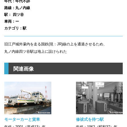
年代：年代不詳
路線：丸ノ内線
駅： 四ツ谷
車両：ー
カテゴリ：駅
旧江戸城外濠内を走る国鉄(現：JR)線の上を通過させるため、
丸ノ内線四ツ谷駅は地上に設けられた
関連画像
モーターカーと貨車
修祓式を待つ駅
年代：2001（平成13）年
年代：1962（昭和37）年