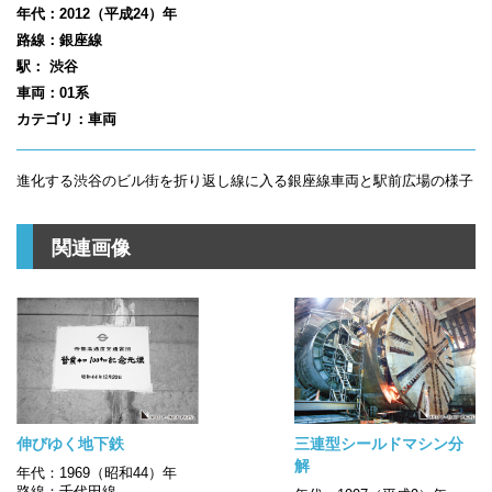
年代：2012（平成24）年
路線：銀座線
駅： 渋谷
車両：01系
カテゴリ：車両
進化する渋谷のビル街を折り返し線に入る銀座線車両と駅前広場の様子
関連画像
伸びゆく地下鉄
三連型シールドマシン分
解
年代：1969（昭和44）年
路線：千代田線