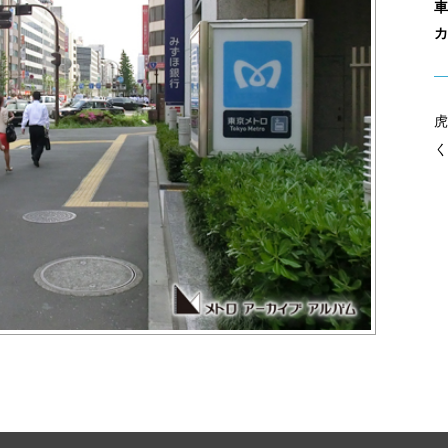
車
カ
虎
く