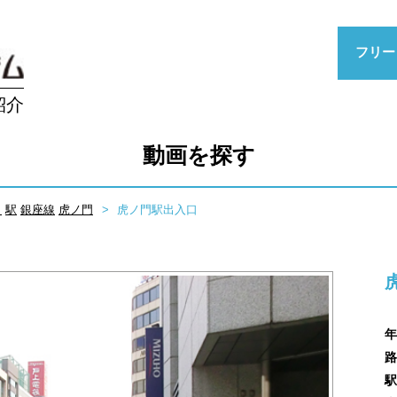
フリー
紹介
動画を探す
口
駅
銀座線
虎ノ門
虎ノ門駅出入口
年
路
駅