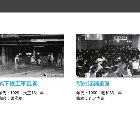
地下鉄工事風景
朝の混雑風景
年代：1926（大正15）年
年代：1960（昭和35）年
路線：銀座線
路線：丸ノ内線