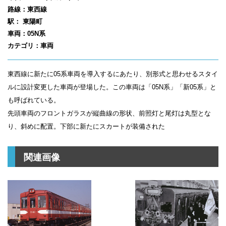
路線：東西線
駅： 東陽町
車両：05N系
カテゴリ：車両
東西線に新たに05系車両を導入するにあたり、別形式と思わせるスタイ
ルに設計変更した車両が登場した。この車両は「05N系」「新05系」と
も呼ばれている。
先頭車両のフロントガラスが縦曲線の形状、前照灯と尾灯は丸型とな
り、斜めに配置。下部に新たにスカートが装備された
関連画像