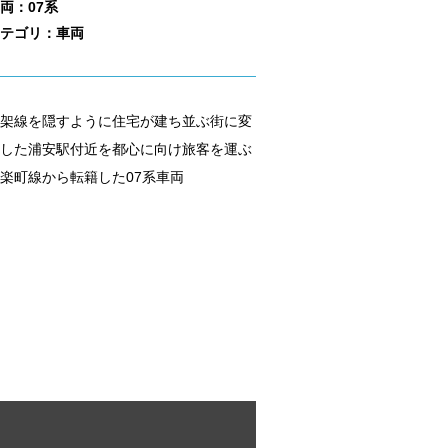
両：07系
テゴリ：車両
架線を隠すように住宅が建ち並ぶ街に変
した浦安駅付近を都心に向け旅客を運ぶ
楽町線から転籍した07系車両