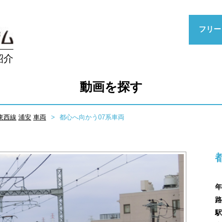
フリー
紹介
動画を探す
東西線
浦安
車両
都心へ向かう07系車両
年
路
駅