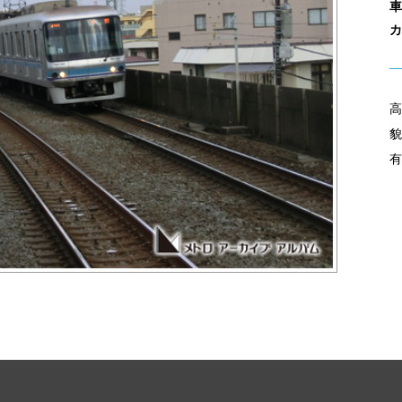
車
カ
高
貌
有