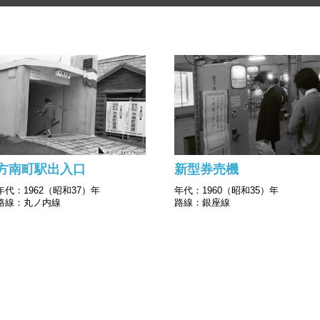
方南町駅出入口
新型券売機
年代：1962（昭和37）年
年代：1960（昭和35）年
路線：丸ノ内線
路線：銀座線