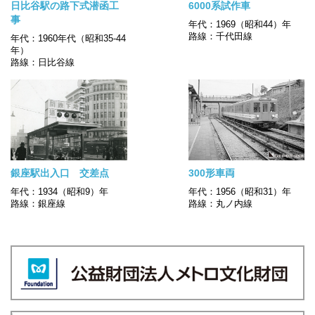
日比谷駅の路下式潜函工
6000系試作車
事
年代：1969（昭和44）年
路線：千代田線
年代：1960年代（昭和35-44
年）
路線：日比谷線
銀座駅出入口 交差点
300形車両
年代：1934（昭和9）年
年代：1956（昭和31）年
路線：銀座線
路線：丸ノ内線