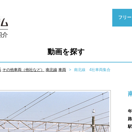
フリー
紹介
動画を探す
系
その他車両（他社など）
南北線
車両
南北線 4社車両集合
年
路
駅