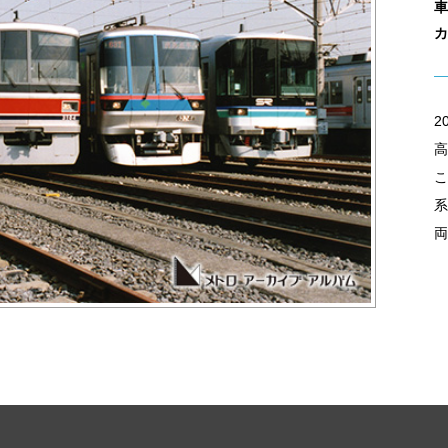
車
カ
2
高
こ
系
両