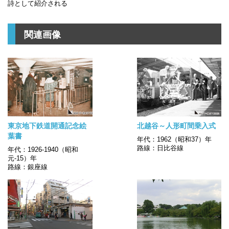
詩として紹介される
関連画像
東京地下鉄道開通記念絵
北越谷～人形町間乗入式
葉書
年代：1962（昭和37）年
路線：日比谷線
年代：1926-1940（昭和
元-15）年
路線：銀座線