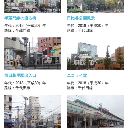
半蔵門線の通る街
日比谷公園風景
年代：2018（平成30）年
年代：2018（平成30）年
路線：半蔵門線
路線：千代田線
西日暮里駅出入口
ニコライ堂
年代：2018（平成30）年
年代：2018（平成30）年
路線：千代田線
路線：千代田線