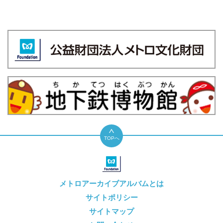
TOPへ
メトロアーカイブアルバムとは
サイトポリシー
サイトマップ