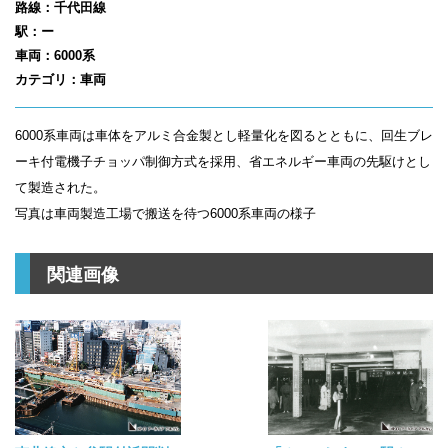
路線：千代田線
駅：ー
車両：6000系
カテゴリ：車両
6000系車両は車体をアルミ合金製とし軽量化を図るとともに、回生ブレ
ーキ付電機子チョッパ制御方式を採用、省エネルギー車両の先駆けとし
て製造された。
写真は車両製造工場で搬送を待つ6000系車両の様子
関連画像