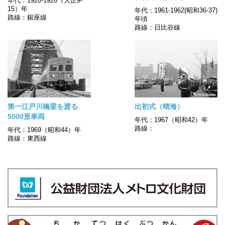
年代：1920-1926（大正9-
15）年
年代：1961-1962(昭和36-37)
路線：銀座線
年頃
路線：日比谷線
第一江戸川橋梁を渡る
出初式（晴海）
5000形車両
年代：1967（昭和42）年
路線：
年代：1969（昭和44）年
路線：東西線