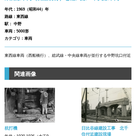
年代：1969（昭和44）年
路線：東西線
駅： 中野
車両：5000形
カテゴリ：車両
東西線車両（西船橋行）、総武線・中央線車両が並行する中野坑口付近
関連画像
杭打機
日比谷線建設工事 北千
住付近建設現場