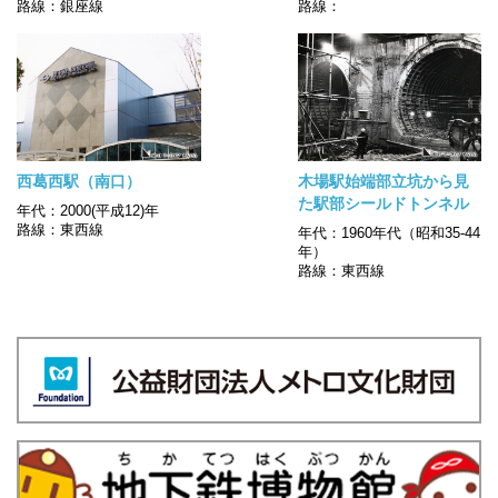
路線：銀座線
路線：
西葛西駅（南口）
木場駅始端部立坑から見
た駅部シールドトンネル
年代：2000(平成12)年
路線：東西線
年代：1960年代（昭和35-44
年）
路線：東西線