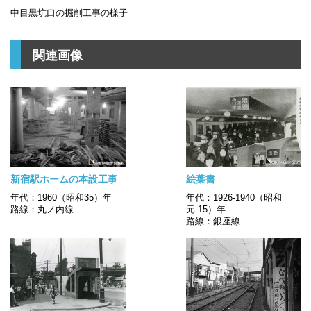
中目黒坑口の掘削工事の様子
関連画像
新宿駅ホームの本設工事
絵葉書
年代：1960（昭和35）年
年代：1926-1940（昭和
路線：丸ノ内線
元-15）年
路線：銀座線