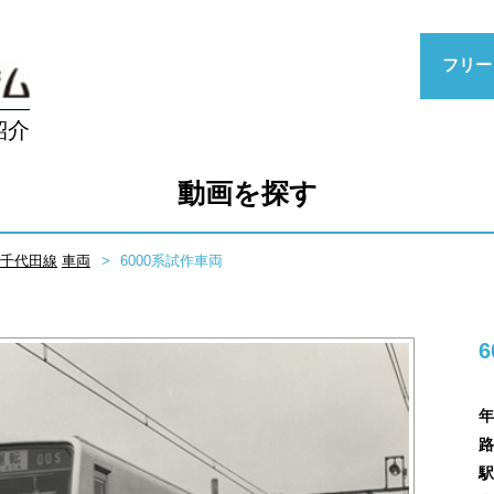
フリー
紹介
動画を探す
千代田線
車両
6000系試作車両
年
路
駅