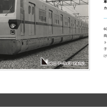
車
カ
6
両
ト
子
け