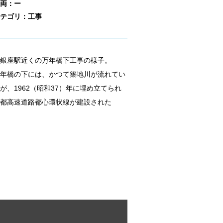
両：ー
テゴリ：工事
銀座駅近くの万年橋下工事の様子。
年橋の下には、かつて築地川が流れてい
が、1962（昭和37）年に埋め立てられ
都高速道路都心環状線が建設された