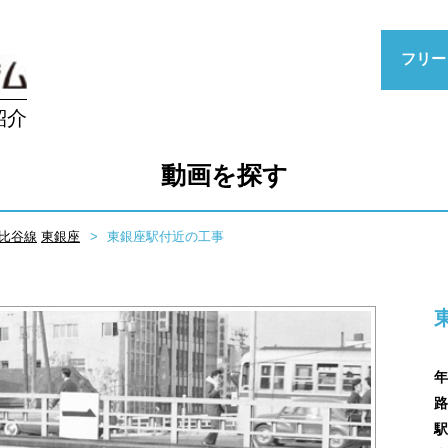
フリー
紹介
動画を探す
比谷線
東銀座
東銀座駅付近の工事
年
路
駅