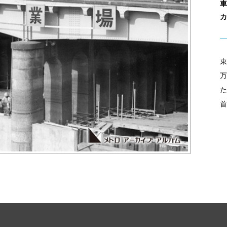
車
カ
東
万
た
首