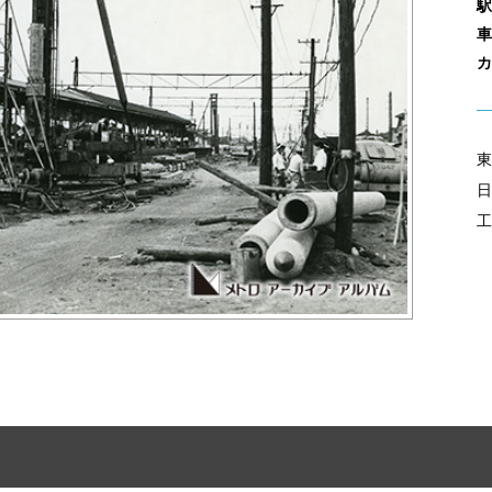
駅
車
カ
東
日
工