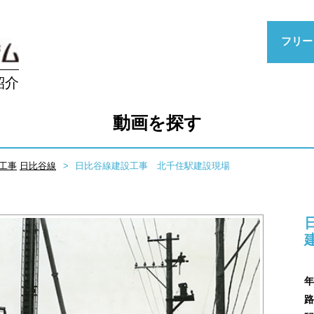
フリー
紹介
動画を探す
工事
日比谷線
日比谷線建設工事 北千住駅建設現場
年
路