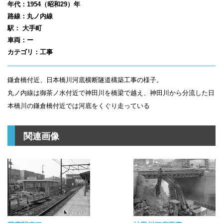
年代：1954（昭和29）年
路線：丸ノ内線
駅： 大手町
車両：ー
カテゴリ：工事
鎌倉橋付近、日本橋川河底横断隧道構築工事の様子。
丸ノ内線は御茶ノ水付近で神田川を橋梁で越え、神田川から分流した日
本橋川の鎌倉橋付近では河底をくぐり走っている
関連画像