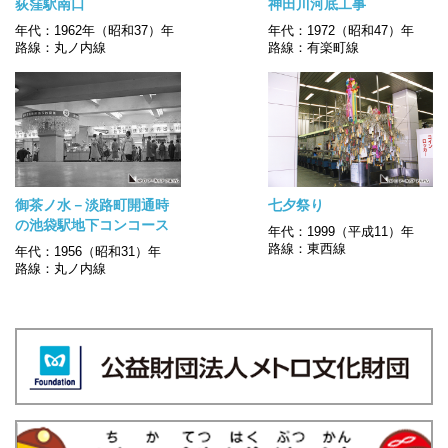
荻窪駅南口
神田川河底工事
年代：1962年（昭和37）年
年代：1972（昭和47）年
路線：丸ノ内線
路線：有楽町線
御茶ノ水－淡路町開通時
七夕祭り
の池袋駅地下コンコース
年代：1999（平成11）年
路線：東西線
年代：1956（昭和31）年
路線：丸ノ内線