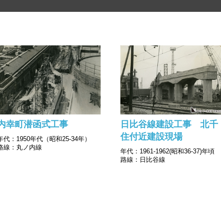
内幸町潜函式工事
日比谷線建設工事 北千
住付近建設現場
年代：1950年代（昭和25-34年）
路線：丸ノ内線
年代：1961-1962(昭和36-37)年頃
路線：日比谷線