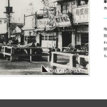
車
カ
地
箇
わ
部
も