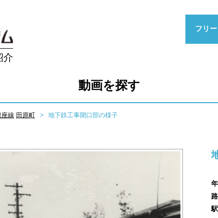
フリー
紹介
動画を探す
銀座線
田原町
地下鉄工事開口部の様子
年
路
駅