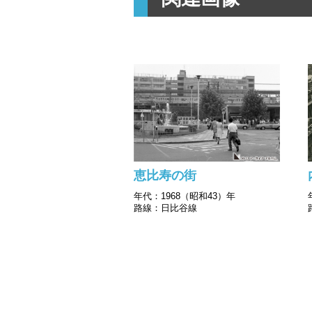
恵比寿の街
年代：1968（昭和43）年
路線：日比谷線