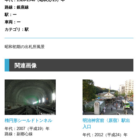
路線：銀座線
駅：ー
車両：ー
カテゴリ：駅
昭和初期の出札所風景
関連画像
楕円形シールドトンネル
明治神宮前〈原宿〉駅出
入口
年代：2007（平成19）年
路線：副都心線
年代：2012（平成24）年