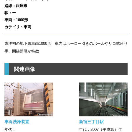
路線：銀座線
駅：ー
車両：1000形
カテゴリ：車両
東洋初の地下鉄車両1000形 車内はホーロー引きのポールやリコ式吊り
手、間接照明が特徴
関連画像
車両洗浄装置
新宿三丁目駅
年代：
年代：2007（平成19）年