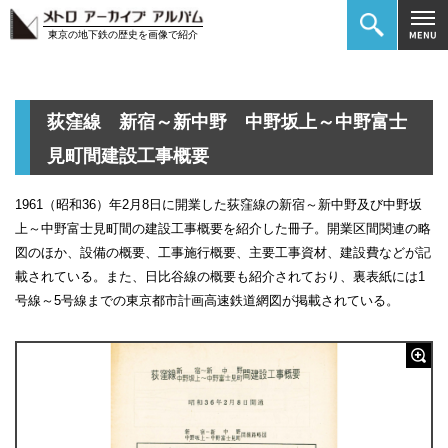
東京の地下鉄の歴史を画像で紹介
荻窪線 新宿～新中野 中野坂上～中野富士
見町間建設工事概要
1961（昭和36）年2月8日に開業した荻窪線の新宿～新中野及び中野坂
上～中野富士見町間の建設工事概要を紹介した冊子。開業区間関連の略
図のほか、設備の概要、工事施行概要、主要工事資材、建設費などが記
載されている。また、日比谷線の概要も紹介されており、裏表紙には1
号線～5号線までの東京都市計画高速鉄道網図が掲載されている。