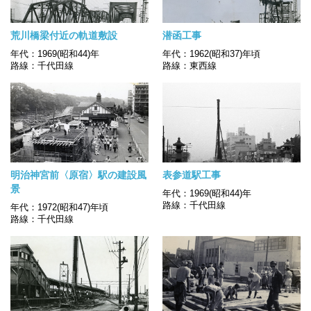
荒川橋梁付近の軌道敷設
潜函工事
年代：1969(昭和44)年
年代：1962(昭和37)年頃
路線：千代田線
路線：東西線
明治神宮前〈原宿〉駅の建設風
表参道駅工事
景
年代：1969(昭和44)年
路線：千代田線
年代：1972(昭和47)年頃
路線：千代田線