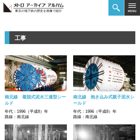
東京の地下鉄の歴史を画像で紹介
工事
南北線 着脱式泥水三連型シー
南北線 抱き込み式親子泥水シ
ルド
ールド
年代：1996（平成8）年
年代：1996（平成8）年
路線：南北線
路線：南北線