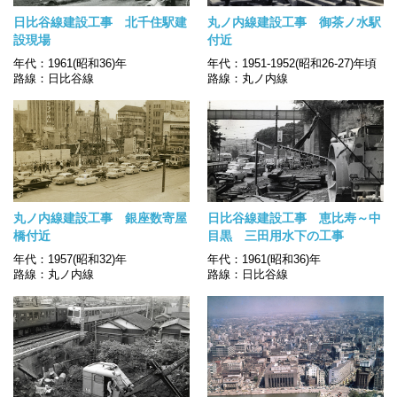
日比谷線建設工事 北千住駅建
丸ノ内線建設工事 御茶ノ水駅
設現場
付近
年代：1961(昭和36)年
年代：1951-1952(昭和26-27)年頃
路線：日比谷線
路線：丸ノ内線
丸ノ内線建設工事 銀座数寄屋
日比谷線建設工事 恵比寿～中
橋付近
目黒 三田用水下の工事
年代：1957(昭和32)年
年代：1961(昭和36)年
路線：丸ノ内線
路線：日比谷線