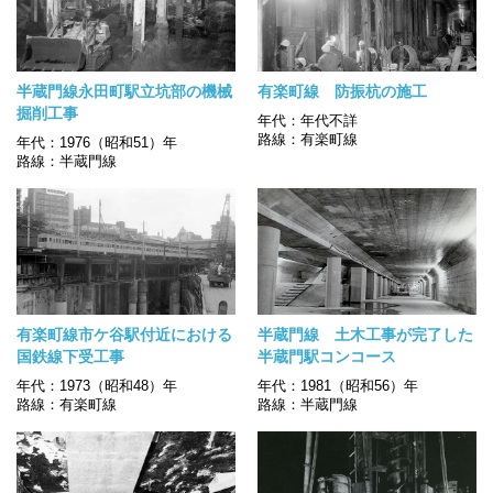
半蔵門線永田町駅立坑部の機械
有楽町線 防振杭の施工
掘削工事
年代：年代不詳
路線：有楽町線
年代：1976（昭和51）年
路線：半蔵門線
有楽町線市ケ谷駅付近における
半蔵門線 土木工事が完了した
国鉄線下受工事
半蔵門駅コンコース
年代：1973（昭和48）年
年代：1981（昭和56）年
路線：有楽町線
路線：半蔵門線