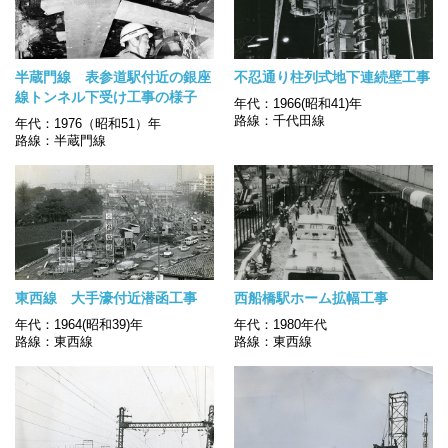
半蔵門線 表参道駅付近の銀座
不忍通り柱列式地下連続壁工事
線トンネル下受け工事の様子
年代：1966(昭和41)年
路線：千代田線
年代：1976（昭和51）年
路線：半蔵門線
東西線 大手濠付近潜函工事
西船橋駅ホーム拡幅工事
年代：1964(昭和39)年
年代：1980年代
路線：東西線
路線：東西線